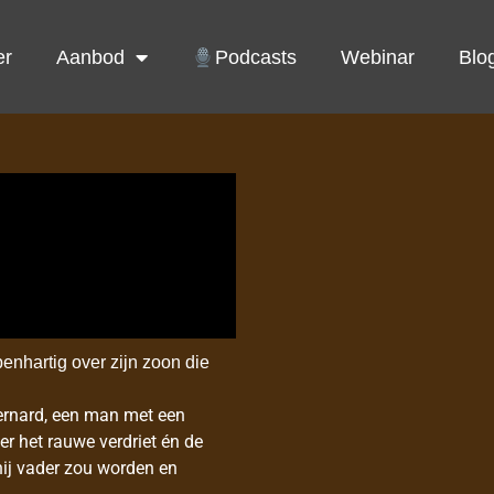
er
Aanbod
Podcasts
Webinar
Blo
nhartig over zijn zoon die
Bernard, een man met een
r het rauwe verdriet én de
hij vader zou worden en